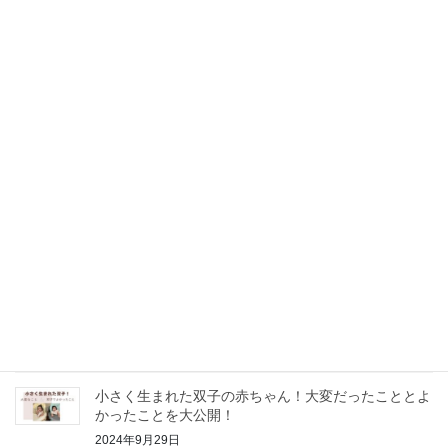
離乳食を食べなくてイライラした日々！食べ
るようになったきっかけは？
最近の投稿
発達ゆっくりさんでも、トイトレが2週間で変われた
理由
2026年2月12日
臍ヘルニアの手術は何歳から？体験談をブログにまと
めてみました！
2025年4月10日
小さく生まれた双子の赤ちゃん！大変だったこととよ
かったことを大公開！
2024年9月29日