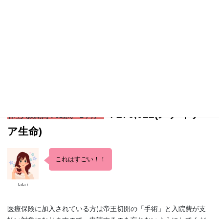
→出産一時金で余ったお金はどうなったかというと、
そのまま振
り込まれてもらえました
（ビックリ）
当時は出産一時金が42万円でしたが、今は出産一時金が50万円に
引き上げられたので、さらに黒字になることでしょう。
医療保険はいくらもらえたかと言うと
〇
医療保険の支払い
（管理入院期間も支払い対象）
￥276,022(メディケ
管理入院期間：3週間～1ヶ月
ア生命)
これはすごい！！
lala♪
医療保険に加入されている方は帝王切開の「手術」と入院費が支