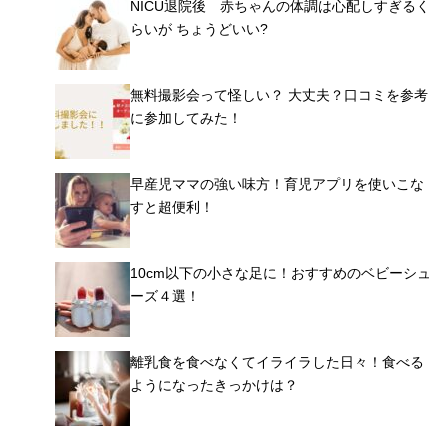
NICU退院後 赤ちゃんの体調は心配しすぎるく
らいが ちょうどいい?
無料撮影会って怪しい？ 大丈夫？口コミを参考
に参加してみた！
早産児ママの強い味方！育児アプリを使いこな
すと超便利！
10cm以下の小さな足に！おすすめのベビーシュ
ーズ４選！
離乳食を食べなくてイライラした日々！食べる
ようになったきっかけは？