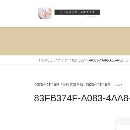
コ
ナ
ン
ビ
テ
ゲ
ン
ー
ツ
シ
へ
ョ
ス
ン
キ
に
ッ
移
HOME
メディア
83FB374F-A083-4AA8-A65A-5BF8
プ
動
2023年9月10日
/ 最終更新日時 :
2023年9月10日
lala♪
83FB374F-A083-4AA8