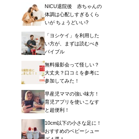
NICU退院後 赤ちゃんの
体調は心配しすぎるくら
いが ちょうどいい?
「ヨシケイ」を利用した
い方が、まずは読むべき
バイブル
無料撮影会って怪しい？
大丈夫？口コミを参考に
参加してみた！
早産児ママの強い味方！
育児アプリを使いこなす
と超便利！
10cm以下の小さな足に！
おすすめのベビーシュー